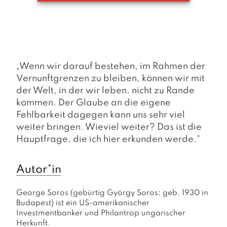
a
g
N
e
u
e
„Wenn wir darauf bestehen, im Rahmen der
r
Vernunftgrenzen zu bleiben, können wir mit
s
der Welt, in der wir leben, nicht zu Rande
c
kommen. Der Glaube an die eigene
h
e
Fehlbarkeit dagegen kann uns sehr viel
in
weiter bringen. Wieviel weiter? Das ist die
u
Hauptfrage, die ich hier erkunden werde.“
n
g
e
Autor*in
n
George Soros (gebürtig György Soros; geb. 1930 in 
Budapest) ist ein US-amerikanischer 
Investmentbanker und Philantrop ungarischer 
Herkunft.