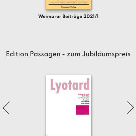
a
g
Weimarer Beiträge 2021/1
N
e
u
e
r
s
Edition Passagen - zum Jubiläumspreis
c
h
e
in
u
n
g
e
n