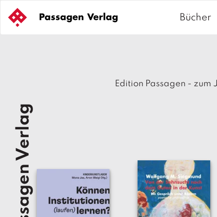
S
k
Bücher
i
p
t
o
c
Edition Passagen - zum 
o
n
Passagen Verlag
t
e
n
t