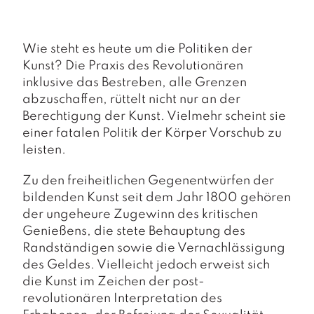
a
g
N
Wie steht es heute um die Politiken der
e
Kunst? Die Praxis des Revolutionären
u
inklusive das Bestreben, alle Grenzen
e
abzuschaffen, rüttelt nicht nur an der
r
s
Berechtigung der Kunst. Vielmehr scheint sie
c
einer fatalen Politik der Körper Vorschub zu
h
leisten.
e
in
Zu den freiheitlichen Gegenentwürfen der
u
bildenden Kunst seit dem Jahr 1800 gehören
n
g
der ungeheure Zugewinn des kritischen
e
Genießens, die stete Behauptung des
n
Randständigen sowie die Vernachlässigung
des Geldes. Vielleicht jedoch erweist sich
die Kunst im Zeichen der post-
revolutionären Interpretation des