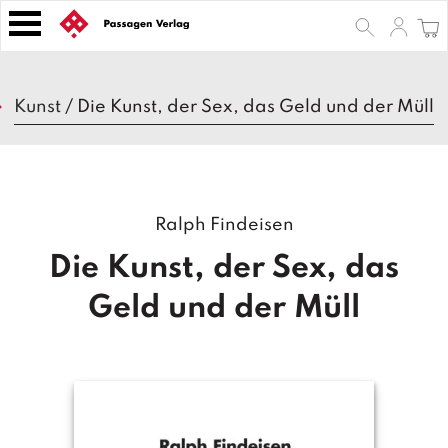
S
k
i
p
B
t
Kunst
/
Die Kunst, der Sex, das Geld und der Müll
ü
o
c
h
c
e
o
r
n
Ralph Findeisen
t
Z
e
e
Die Kunst, der Sex, das
n
it
s
t
Geld und der Müll
c
h
ri
ft
e
n