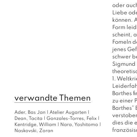
oder auch
Liebe ode
können. A
Form leid
scheint, 
Fomeln d
jenes Gef
schwer b
Sigmund F
theoretis
1. Weltkr
Leiderfah
Barthes f
verwandte Themen
zu einer 
Barthes” 
Ader, Bas Jan
|
Atelier Augarten
|
verstoben
Dean, Tacita
|
Gonzales-Torres, Felix
|
dies die 
Kentridge, William
|
Nara, Yoshitomo
|
französis
Naskovski, Zoran