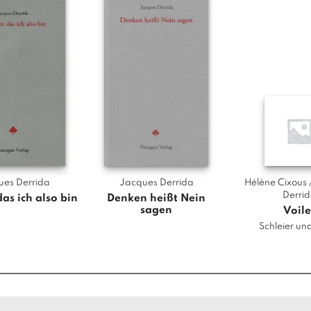
ues Derrida
Jacques Derrida
Hélène Cixous 
Derri
das ich also bin
Denken heißt Nein
sagen
Voile
Schleier un