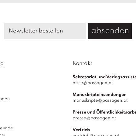
absenden
ag
Kontakt
Sekretariat und Verlagsassist
office@passagen.at
Manuskripteinsendungen
ungen
manuskripte@passagen.at
Presse und Öffentlichkeitsarbe
presse@passagen.at
reunde
Vertrieb
hts
vertrieb@passagen.at