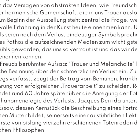
 das Versagen von abstrakten Ideen, wie Freundsch
r harmonische Gemeinschaft, die in uns Trauer ausl
m Beginn der Ausstellung steht zentral die Frage, w
volle Erfahrung in der Kunst heute einnehmen kann. 
als seien nach dem Verlust eindeutiger Symbolsprac
es Pathos die aufzeichnenden Medien zum wichtigst
ühls geworden, das uns so vertraut ist und das wir d
enennen können.
reuds berühmter Aufsatz “Trauer und Melancholie” l
che Besinnung über den schmerzlichen Verlust ein. Zu
iegs verfasst, zeugt der Beitrag vom Bemühen, krank
rung von erfolgreicher „Trauerarbeit“ zu scheiden. 
indet rund 60 Jahre später über die Anregung der Fo
Phänomenologie des Verlusts. Jacques Derrida unter
Essay, dessen Kernstück die Beschreibung eines Portr
en Mutter bildet, seinerseits einer ausführlichen Lektü
erste von bislang vierzehn erschienenen Totenreden 
chen Philosophen.