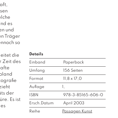
aft,
ösen
elche
Und es
hen und
en Träger
ennoch so
Details
eitet die
r Zeit des
Einband
Paperback
hafte
Umfang
156
Seiten
Roland
Format
11,8 x 17,0
tografie
zieht
Auflage
1,
äts der
ISBN
978-3-85165-606-0
re. Es ist
Ersch.Datum
April 2003
des
Reihe
Passagen Kunst