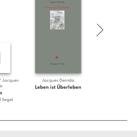
/ Jacques 
Jacques Derrida
Jacques Derrid
da
Leben ist Überleben
Die Augen der Sp
s
Abgrund und Vulk
d Segel