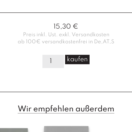
15,30
€
Preis inkl. Ust. exkl. Versandkosten
ab 100€ versandkostenfrei in De,AT,S
T
kaufen
r
a
u
e
r
M
e
Wir empfehlen außerdem
n
g
e