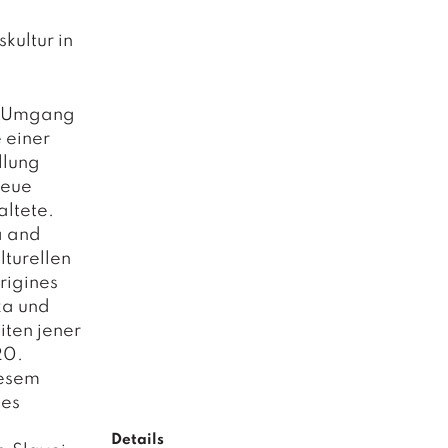
kultur in
 / Umgang
 einer
llung
Neue
altete.
a and
lturellen
rigines
ka und
iten jener
20.
iesem
des
Details