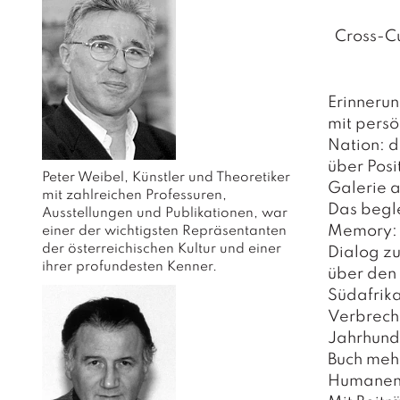
Cross-Cu
Erinneru
mit persö
Nation: d
über Posi
Peter Weibel, Künstler und Theoretiker 
Galerie a
mit zahlreichen Professuren, 
Das begl
Ausstellungen und Publikationen, war 
Memory: C
einer der wichtigsten Repräsentanten 
der österreichischen Kultur und einer 
Dialog zu
ihrer profundesten Kenner.
über den
Südafrika
Verbreche
Jahrhunde
Buch mehr
Humanen, 