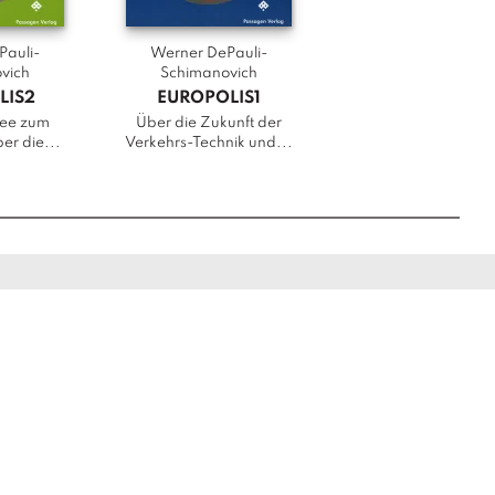
Pauli-
Werner DePauli-
Nikolaus Breisac
vich
Schimanovich
Veturagen
LIS2
EUROPOLIS1
Photographs by Niko
ee zum
Über die Zukunft der
Breisach
er die...
Verkehrs-Technik und...