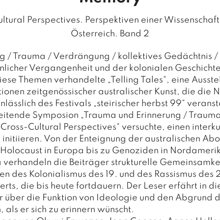
ltural Perspectives. Perspektiven einer Wissenschafts
Österreich. Band 2
ng / Trauma / Verdrängung / kollektives Gedächtnis
nlicher Vergangenheit und der kolonialen Geschichte
iese Themen verhandelte „Telling Tales“, eine Ausste
tionen zeitgenössischer australischer Kunst, die die 
nlässlich des Festivals „steirischer herbst 99“ veranst
eitende Symposion „Trauma und Erinnerung / Traum
ross-Cultural Perspectives“ versuchte, einen interku
 initiieren. Von der Enteignung der australischen Abo
 Holocaust in Europa bis zu Genoziden in Nordameri
 verhandeln die Beiträger strukturelle Gemeinsamke
n des Kolonialismus des 19. und des Rassismus des 
rts, die bis heute fortdauern. Der Leser erfährt in d
 über die Funktion von Ideologie und den Abgrund 
als er sich zu erinnern wünscht.