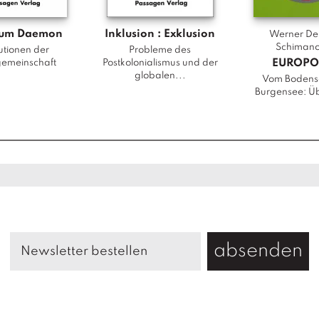
T
r
um Daemon
Inklusion : Exklusion
Werner De
a
Schimano
tutionen der
Probleme des
u
EUROPO
gemeinschaft
Postkolonialismus und der
globalen...
m
Vom Bodens
Burgensee: Üb
a
a
n
d
M
e
m
o
r
absenden
y
M
e
n
g