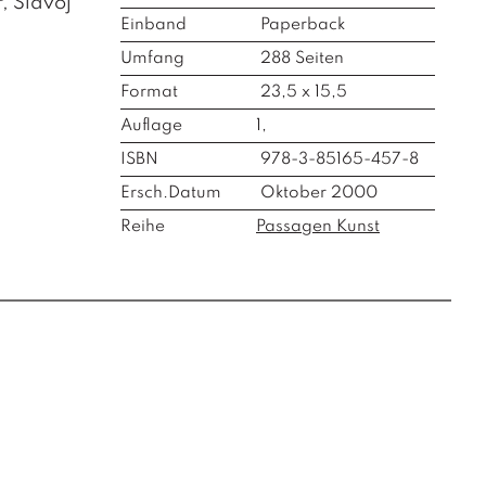
, Slavoj
Einband
Paperback
Umfang
288
Seiten
Format
23,5 x 15,5
Auflage
1,
ISBN
978-3-85165-457-8
Ersch.Datum
Oktober 2000
Reihe
Passagen Kunst