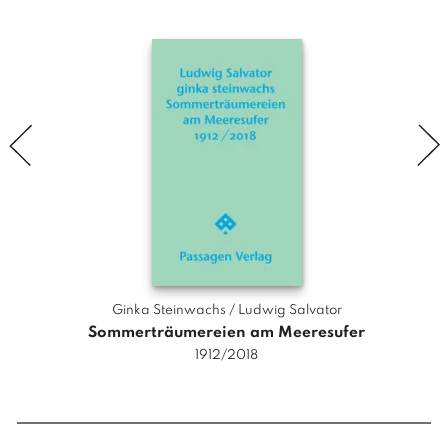
b
e
n
m
ä
d
c
h
e
n
i
n
B
Ginka Steinwachs / Ludwig Salvator
a
Sommerträumereien am Meeresufer
r
1912/2018
c
e
l
o