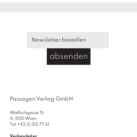
n
a
M
e
n
g
e
absenden
Passagen Verlag GmbH
Walfischgasse 15
A-1010 Wien
Tel +43 (1) 513 77 61
Verlagsleiter