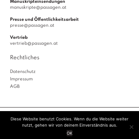
Manuskripteinsendungen
manuskripte@passagen.at
Presse und Öffentlichkeitsarbeit
presse@passagen.at
Vertrieb
vertrieb@passagen.at
Rechtliches
Datenschutz
Impressum
AGB
Diese Website benutzt Cookies. Wenn du die Website weiter
Passagen Verlag
© 2026
|
powered by
Allegro
nutzt, gehen wir von deinem Einverständnis aus.
Solutions
|
OK