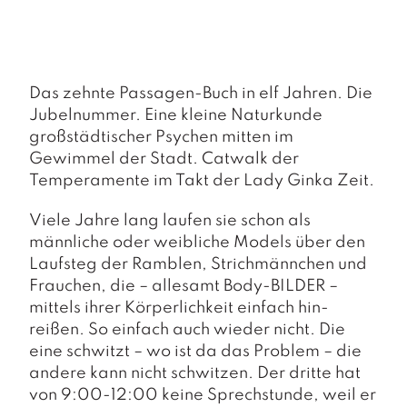
a
g
N
e
Das zehnte Passagen-Buch in elf Jahren. Die
u
e
Jubelnummer. Eine kleine Naturkunde
r
großstädtischer Psychen mitten im
s
Gewimmel der Stadt. Catwalk der
c
Temperamente im Takt der Lady Ginka Zeit.
h
e
Viele Jahre lang laufen sie schon als
in
u
männliche oder weibliche Models über den
n
Laufsteg der Ramblen, Strichmännchen und
g
Frauchen, die – allesamt Body-BILDER –
e
mittels ihrer Körperlichkeit einfach hin-
n
reißen. So einfach auch wieder nicht. Die
eine schwitzt – wo ist da das Problem – die
andere kann nicht schwitzen. Der dritte hat
von 9:00-12:00 keine Sprechstunde, weil er