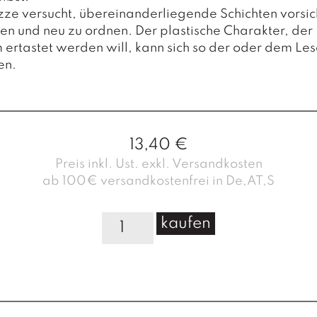
zze versucht, übereinanderliegende Schichten vorsic
n und neu zu ordnen. Der plastische Charakter, der
ertastet werden will, kann sich so der oder dem Le
en.
13,40
€
Preis inkl. Ust. exkl. Versandkosten
ab 100€ versandkostenfrei in De,AT,S
A
kaufen
u
g
e
n
.