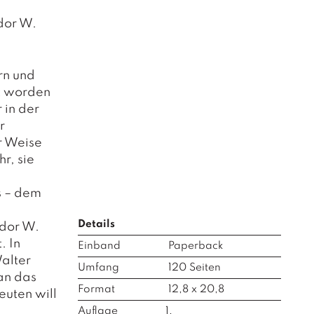
dor W.
rn und
t worden
 in der
r
r Weise
r, sie
s – dem
Details
odor W.
. In
Einband
Paperback
alter
Umfang
120
Seiten
an das
Format
12,8 x 20,8
euten will
Auflage
1,