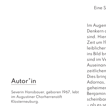
Eine 
Im Augen
Denkern 
sind. Hie
Zeit um 1
leibliche
ins Bild 
sind im V
Auseinan
zeitlichen
Dies brin
Autor*in
Adornos, 
geheimen
Severin Hansbauer, geboren 1967, lebt 
Benjamin
im Augustiner Chorherrenstift 
scheinbar
Klosterneuburg.
– als es s