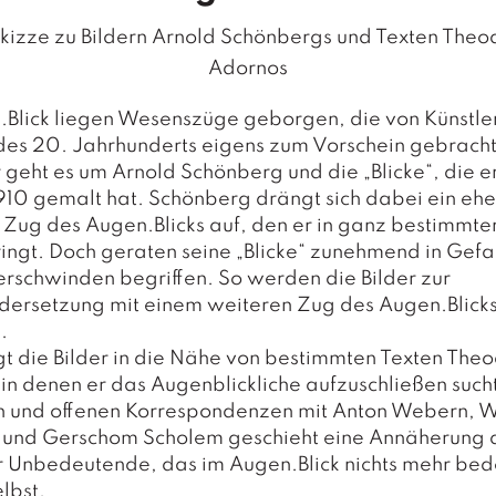
Skizze zu Bildern Arnold Schönbergs und Texten Theo
Adornos
.Blick liegen Wesenszüge geborgen, die von Künstle
des 20. Jahrhunderts eigens zum Vorschein gebrach
r geht es um Arnold Schönberg und die „Blicke“, die er
910 gemalt hat. Schönberg drängt sich dabei ein ehe
r Zug des Augen.Blicks auf, den er in ganz bestimmte
bringt. Doch geraten seine „Blicke“ zunehmend in Gefah
erschwinden begriffen. So werden die Bilder zur
dersetzung mit einem weiteren Zug des Augen.Blick
.
gt die Bilder in die Nähe von bestimmten Texten The
in denen er das Augenblickliche aufzuschließen sucht
 und offenen Korrespondenzen mit Anton Webern, W
 und Gerschom Scholem geschieht eine Annäherung 
 Unbedeutende, das im Augen.Blick nichts mehr bed
elbst.