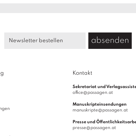
B
l
i
c
k
M
absenden
e
n
g
e
ag
Kontakt
Sekretariat und Verlagsassist
office@passagen.at
Manuskripteinsendungen
ungen
manuskripte@passagen.at
Presse und Öffentlichkeitsarbe
presse@passagen.at