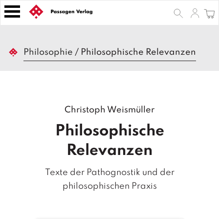
S
k
i
p
B
t
Philosophie
/
Philosophische Relevanzen
ü
o
c
h
c
e
o
r
n
Christoph Weismüller
t
Z
e
e
Philosophische
n
it
s
t
Relevanzen
c
h
Texte der Pathognostik und der
ri
ft
philosophischen Praxis
e
n