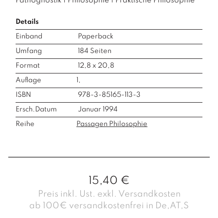
Pathognostik
|
Philosophie
|
Praktische Philosophie
Details
Einband
Paperback
Umfang
184
Seiten
Format
12,8 x 20,8
Auflage
1,
ISBN
978-3-85165-113-3
Ersch.Datum
Januar 1994
Reihe
Passagen Philosophie
15,40
€
Preis inkl. Ust. exkl. Versandkosten
ab 100€ versandkostenfrei in De,AT,S