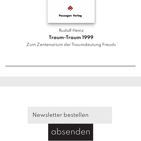
v
a
n
z
Rudolf Heinz
e
Traum-Traum 1999
Zu
n
Zum Zentenarium der Traumdeutung Freuds
M
e
n
g
e
absenden