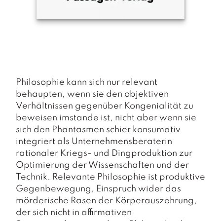
a
g
N
e
u
e
r
s
Philosophie kann sich nur relevant
c
behaupten, wenn sie den objektiven
h
Verhältnissen gegenüber Kongenialität zu
e
beweisen imstande ist, nicht aber wenn sie
in
sich den Phantasmen schier konsumativ
u
n
integriert als Unternehmensberaterin
g
rationaler Kriegs- und Dingproduktion zur
e
Optimierung der Wissenschaften und der
n
Technik. Relevante Philosophie ist produktive
Gegenbewegung, Einspruch wider das
mörderische Rasen der Körperauszehrung,
der sich nicht in affirmativen