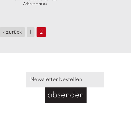
Arbeitsmarkts
‹ zurück
1
2
absenden