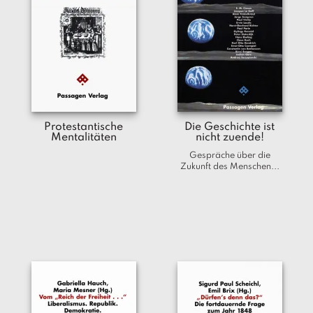
T
e
r
m
in
e
A
u
Protestantische
Die Geschichte ist
Mentalitäten
nicht zuende!
t
o
Gespräche über die
Zukunft des Menschen...
r
*i
n
n
e
n
V
e
rl