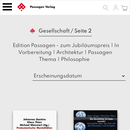
S
k
i
p
B
t
Gesellschaft
/
Seite 2
ü
o
c
h
c
Edition Passagen - zum Jubiläumspreis
|
In
e
o
Vorbereitung
|
Architektur
|
Passagen
r
n
Thema
|
Philosophie
t
Z
e
e
n
it
s
t
c
h
ri
ft
e
n