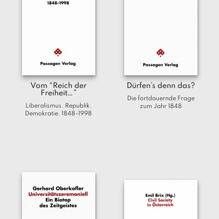
a
g
N
e
u
e
r
s
Vom “Reich der
Dürfen’s denn das?
c
Freiheit…”
Die fortdauernde Frage
h
Liberalismus. Republik.
zum Jahr 1848
e
Demokratie. 1848-1998
in
u
n
g
e
n