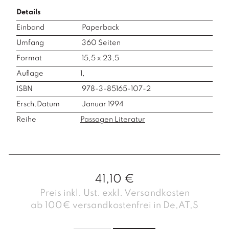
Details
Einband
Paperback
Umfang
360
Seiten
Format
15,5 x 23,5
Auflage
1,
ISBN
978-3-85165-107-2
Ersch.Datum
Januar 1994
Reihe
Passagen Literatur
41,10
€
Preis inkl. Ust. exkl. Versandkosten
ab 100€ versandkostenfrei in De,AT,S