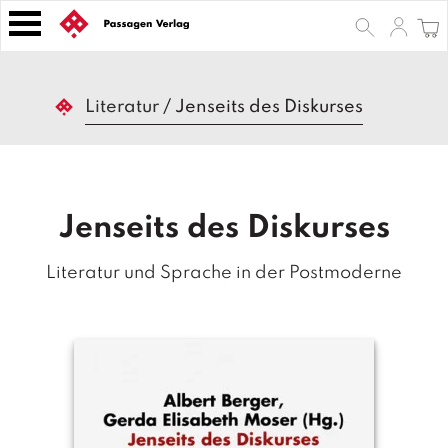
S
k
i
p
B
t
Literatur
/
Jenseits des Diskurses
ü
o
c
h
c
e
o
r
n
Jenseits des Diskurses
t
Z
e
e
Literatur und Sprache in der Postmoderne
n
it
s
t
c
h
ri
ft
e
n