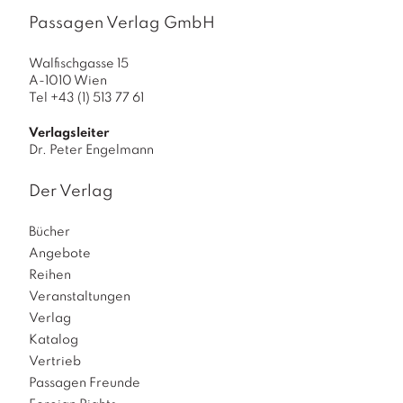
s
Passagen Verlag GmbH
M
e
Walfischgasse 15
n
A-1010 Wien
Tel +43 (1) 513 77 61
g
e
Verlagsleiter
Dr. Peter Engelmann
Der Verlag
Bücher
Angebote
Reihen
Veranstaltungen
Verlag
Katalog
Vertrieb
Passagen Freunde