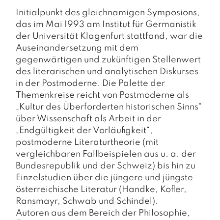
a
g
Initialpunkt des gleichnamigen Symposions,
das im Mai 1993 am Institut für Germanistik
N
der Universität Klagenfurt stattfand, war die
e
Auseinandersetzung mit dem
u
gegenwärtigen und zukünftigen Stellenwert
e
r
des literarischen und analytischen Diskurses
s
in der Postmoderne. Die Palette der
c
Themenkreise reicht von Postmoderne als
h
„Kultur des Überforderten historischen Sinns“
e
über Wissenschaft als Arbeit in der
in
u
„Endgültigkeit der Vorläufigkeit“,
n
postmoderne Literaturtheorie (mit
g
vergleichbaren Fallbeispielen aus u. a. der
e
Bundesrepublik und der Schweiz) bis hin zu
n
Einzelstudien über die jüngere und jüngste
österreichische Literatur (Handke, Kofler,
Ransmayr, Schwab und Schindel).
Autoren aus dem Bereich der Philosophie,