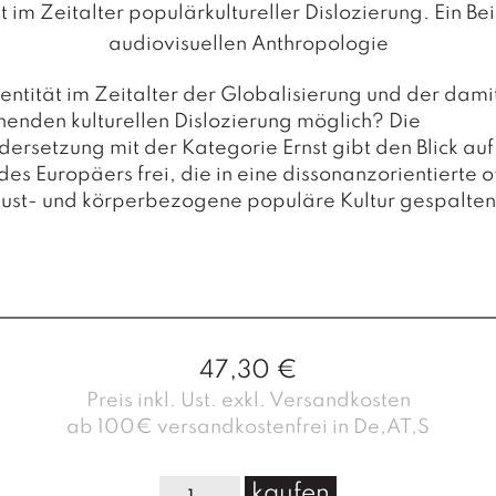
t im Zeitalter populärkultureller Dislozierung. Ein Be
audiovisuellen Anthropologie
dentität im Zeitalter der Globalisierung und der dami
enden kulturellen Dislozierung möglich? Die
ersetzung mit der Kategorie Ernst gibt den Blick auf
des Europäers frei, die in eine dissonanzorientierte of
lust- und körperbezogene populäre Kultur gespalten 
47,30
€
Preis inkl. Ust. exkl. Versandkosten
ab 100€ versandkostenfrei in De,AT,S
D
kaufen