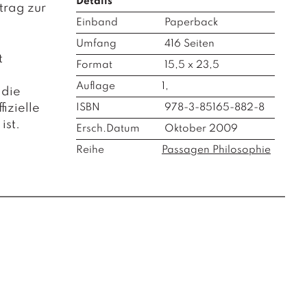
Details
itrag zur
Einband
Paperback
Umfang
416
Seiten
t
Format
15,5 x 23,5
Auflage
1,
 die
fizielle
ISBN
978-3-85165-882-8
ist.
Ersch.Datum
Oktober 2009
Reihe
Passagen Philosophie