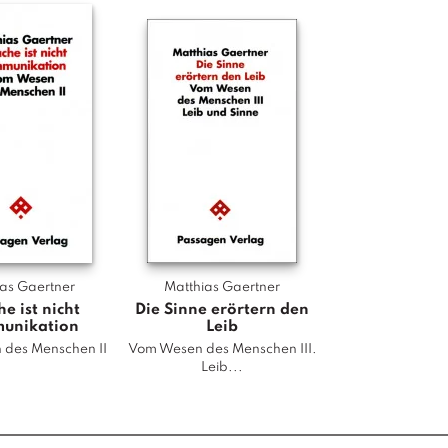
r
c
h
d
r
i
n
g
l
i
c
h
ias Gaertner
Matthias Gaertner
k
e ist nicht
Die Sinne erörtern den
e
unikation
Leib
i
des Menschen II
Vom Wesen des Menschen III.
Leib...
t
M
e
n