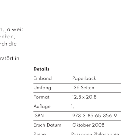
, ja weit
enken,
rch die
stört in
Details
Einband
Paperback
Umfang
136
Seiten
Format
12,8 x 20,8
Auflage
1,
ISBN
978-3-85165-856-9
Ersch.Datum
Oktober 2008
Reihe
Passagen Philosophie