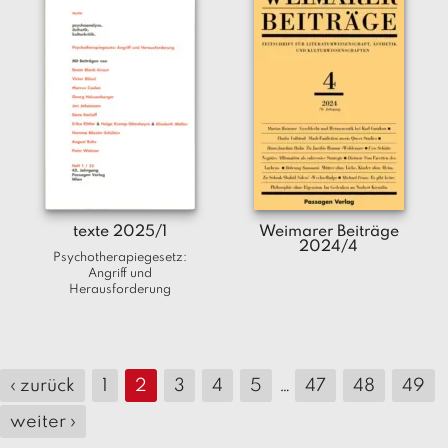
texte 2025/1
Weimarer Beiträge
2024/4
Psychotherapiegesetz:
Angriff und
Herausforderung
‹ zurück
1
2
3
4
5
…
47
48
49
weiter ›