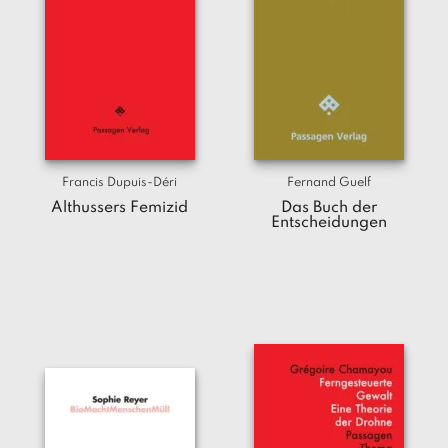
T
e
r
m
in
e
A
u
Francis Dupuis-Déri
Fernand Guelf
t
Althussers Femizid
Das Buch der
o
Entscheidungen
r
*i
n
n
e
n
V
e
rl