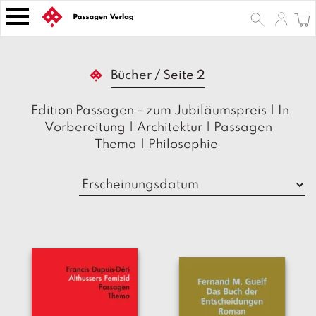
S
k
i
p
B
t
Bücher
/
Seite 2
ü
o
c
h
c
Edition Passagen - zum Jubiläumspreis
|
In
e
o
Vorbereitung
|
Architektur
|
Passagen
r
n
Thema
|
Philosophie
t
Z
e
e
n
it
s
t
c
h
ri
ft
e
n