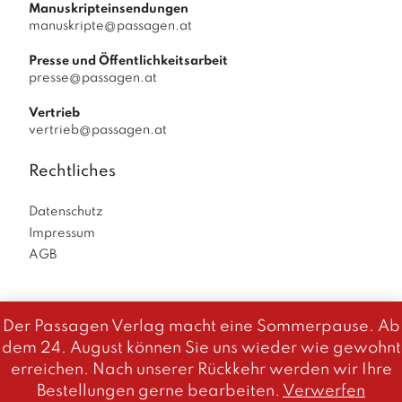
Manuskripteinsendungen
manuskripte@passagen.at
Presse und Öffentlichkeitsarbeit
presse@passagen.at
Vertrieb
vertrieb@passagen.at
Rechtliches
Datenschutz
Impressum
AGB
Der Passagen Verlag macht eine Sommerpause. Ab
Diese Website benutzt Cookies. Wenn du die Website weiter
dem 24. August können Sie uns wieder wie gewohnt
Passagen Verlag
© 2026
|
powered by
Allegro
nutzt, gehen wir von deinem Einverständnis aus.
erreichen. Nach unserer Rückkehr werden wir Ihre
Solutions
|
OK
Bestellungen gerne bearbeiten.
Verwerfen