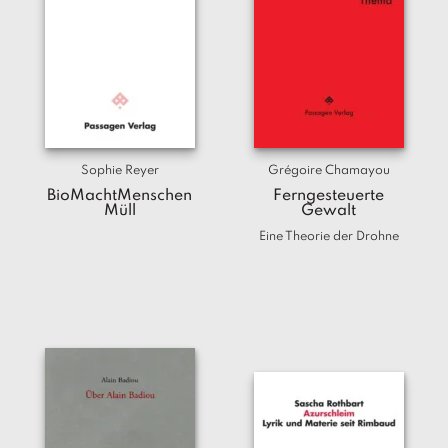
a
g
N
e
u
e
r
s
Sophie Reyer
Grégoire Chamayou
c
BioMachtMenschen
Ferngesteuerte
h
Müll
Gewalt
e
Eine Theorie der Drohne
in
u
n
g
e
n