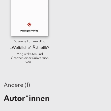
T
e
r
m
in
e
A
Susanne Lummerding
u
„Weibliche“ Ästhetik?
t
Möglichkeiten und
o
Grenzen einer Subversion
r
von...
*i
n
n
e
Andere (1)
n
V
Autor*innen
e
rl