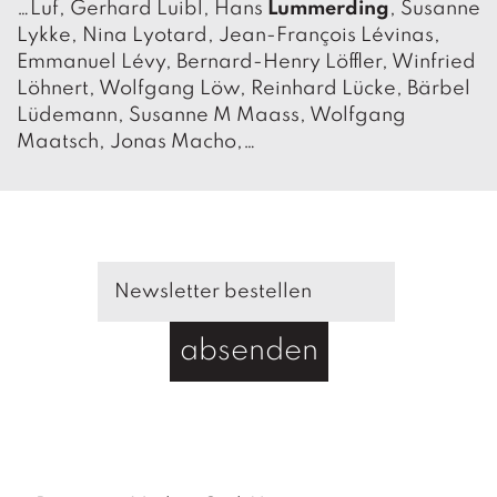
a
…Luf, Gerhard Luibl, Hans
Lummerding
, Susanne
g
Lykke, Nina Lyotard, Jean-François Lévinas,
Emmanuel Lévy, Bernard-Henry Löffler, Winfried
N
Löhnert, Wolfgang Löw, Reinhard Lücke, Bärbel
e
Lüdemann, Susanne M Maass, Wolfgang
u
e
Maatsch, Jonas Macho,…
r
s
c
h
e
in
u
n
g
absenden
e
n