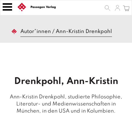
S
k
i
p
B
t
Autor*innen
/
Ann-Kristin Drenkpohl
ü
o
c
h
c
e
o
r
n
t
Z
e
e
Drenkpohl, Ann-Kristin
n
it
s
t
c
Ann-Kristin Drenkpohl, studierte Philosophie,
h
Literatur- und Medienwissenschaften in
ri
München, in den USA und in Kolumbien.
ft
e
n