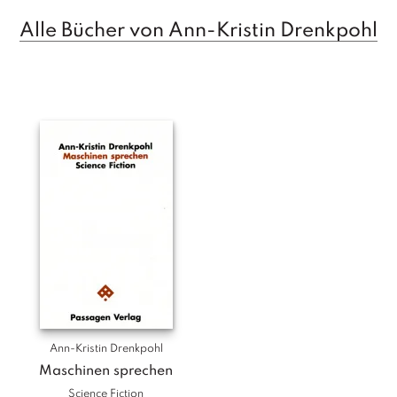
T
Alle Bücher von Ann-Kristin Drenkpohl
e
r
m
in
e
A
u
t
o
r
*i
n
n
e
n
V
Ann-Kristin Drenkpohl
e
Maschinen sprechen
rl
Science Fiction