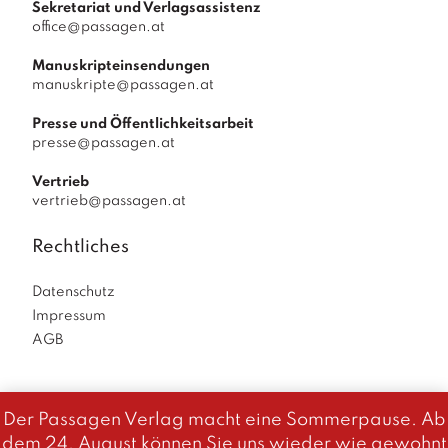
Sekretariat und Verlagsassistenz
office@passagen.at
Manuskripteinsendungen
manuskripte@passagen.at
Presse und Öffentlichkeitsarbeit
presse@passagen.at
Vertrieb
vertrieb@passagen.at
Rechtliches
Datenschutz
Impressum
AGB
Der Passagen Verlag macht eine Sommerpause. Ab
Diese Website benutzt Cookies. Wenn du die Website weiter
dem 24. August können Sie uns wieder wie gewohnt