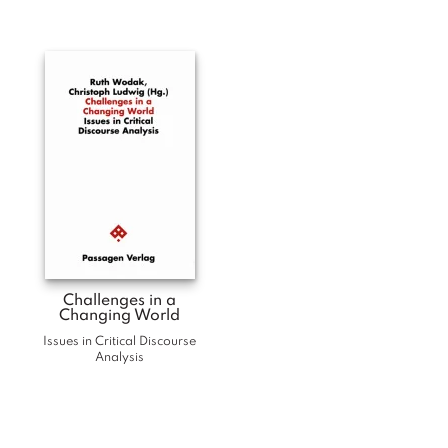
T
e
r
m
in
e
A
u
t
o
r
*i
n
n
Challenges in a
Changing World
e
n
Issues in Critical Discourse
Analysis
V
e
rl