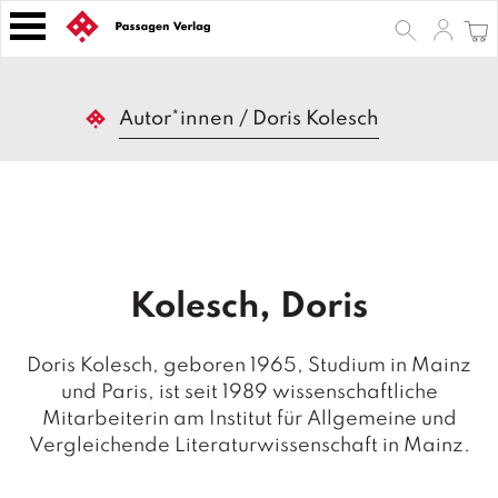
S
k
i
p
B
t
Autor*innen
/
Doris Kolesch
ü
o
c
h
c
e
o
r
n
t
Z
e
e
Kolesch, Doris
n
it
s
t
c
Doris Kolesch, geboren 1965, Studium in Mainz
h
und Paris, ist seit 1989 wissenschaftliche
ri
Mitarbeiterin am Institut für Allgemeine und
ft
e
Vergleichende Literaturwissenschaft in Mainz.
n