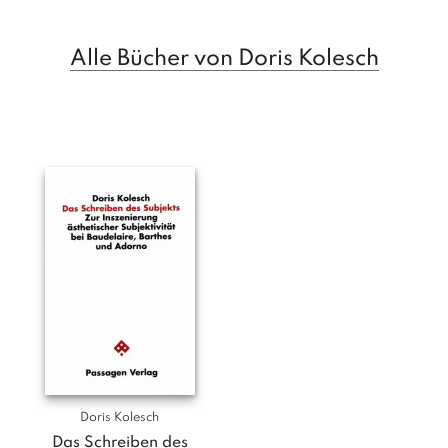
T
e
r
Alle Bücher von Doris Kolesch
m
in
e
A
u
t
o
r
*i
n
n
e
n
V
e
Doris Kolesch
rl
Das Schreiben des