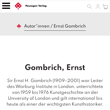
S
k
i
p
B
t
Autor*innen
/
Ernst Gombrich
ü
o
c
h
c
e
o
r
n
t
Z
e
e
Gombrich, Ernst
n
it
s
t
c
Sir Ernst H. Gombrich (1909–2001) war Leiter
h
des Warburg Institute in London, unterrichtete
ri
von 1959 bis 1976 Kunstgeschichte an der
ft
e
University of London und gilt international bis
n
heute als einer der wichtigsten Kunsthistoriker.