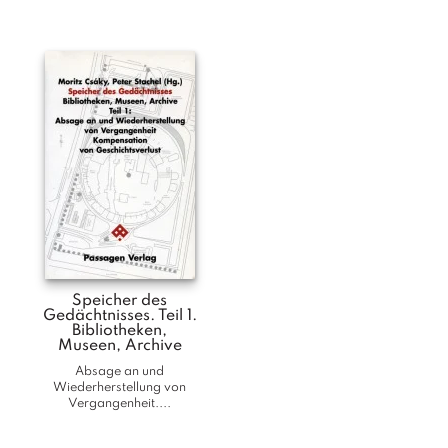
T
e
r
m
in
e
A
u
t
o
r
*i
n
n
Speicher des
Gedächtnisses. Teil 1.
e
Bibliotheken,
n
Museen, Archive
Absage an und
V
Wiederherstellung von
Vergangenheit....
e
rl