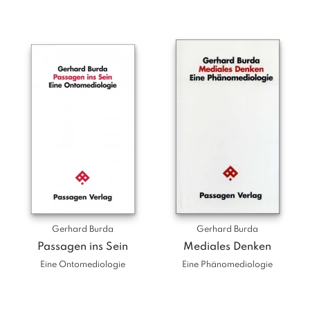
a
g
N
e
u
e
r
s
c
h
e
in
u
n
g
e
Gerhard Burda
Gerhard Burda
n
Passagen ins Sein
Mediales Denken
Eine Ontomediologie
Eine Phänomediologie