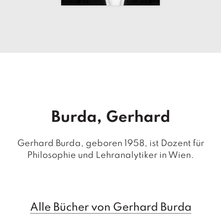
T
e
r
m
in
e
A
u
t
o
Burda, Gerhard
r
*i
n
Gerhard Burda, geboren 1958, ist Dozent für
n
Philosophie und Lehranalytiker in Wien.
e
n
V
e
Alle Bücher von Gerhard Burda
rl