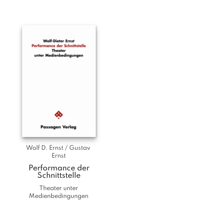
T
e
r
m
in
e
A
u
t
o
r
*i
n
n
Wolf D. Ernst / Gustav 
Ernst
e
n
Performance der
Schnittstelle
Theater unter
V
Medienbedingungen
e
rl