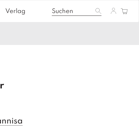
Verlag
r
annisa