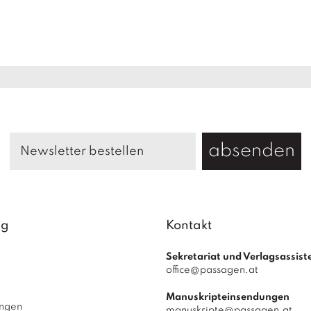
absenden
ag
Kontakt
Sekretariat und Verlagsassist
office@passagen.at
Manuskripteinsendungen
ungen
manuskripte@passagen.at