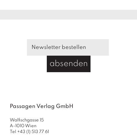
a
g
N
e
u
e
r
s
c
absenden
h
e
in
u
n
g
e
n
Passagen Verlag GmbH
Walfischgasse 15
A-1010 Wien
Tel +43 (1) 513 77 61