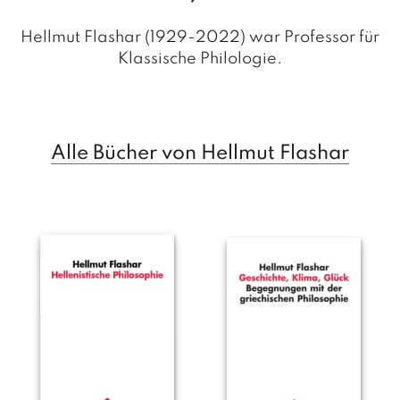
a
g
Hellmut Flashar (1929-2022) war Professor für
N
Klassische Philologie.
e
u
e
r
s
Alle Bücher von Hellmut Flashar
c
h
e
in
u
n
g
e
n