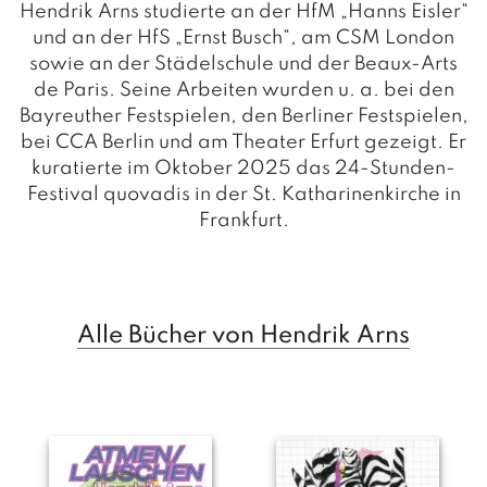
a
Hendrik Arns studierte an der HfM „Hanns Eisler“
g
und an der HfS „Ernst Busch“, am CSM London
sowie an der Städelschule und der Beaux-Arts
N
de Paris. Seine Arbeiten wurden u. a. bei den
e
u
Bayreuther Festspielen, den Berliner Festspielen,
e
bei CCA Berlin und am Theater Erfurt gezeigt. Er
r
kuratierte im Oktober 2025 das 24-Stunden-
s
Festival
quovadis
in der St. Katharinenkirche in
c
Frankfurt.
h
e
in
u
n
g
Alle Bücher von Hendrik Arns
e
n