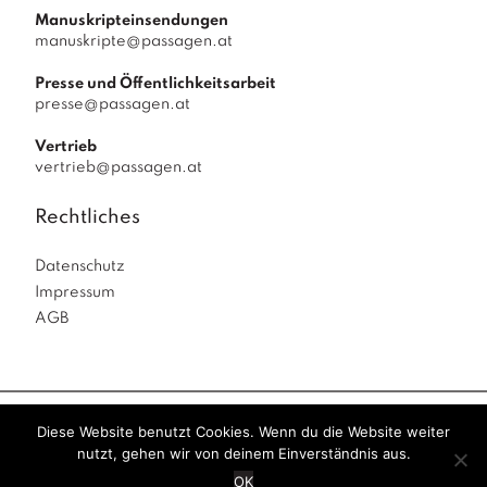
Manuskripteinsendungen
manuskripte@passagen.at
Presse und Öffentlichkeitsarbeit
presse@passagen.at
Vertrieb
vertrieb@passagen.at
Rechtliches
Datenschutz
Impressum
AGB
Diese Website benutzt Cookies. Wenn du die Website weiter
Passagen Verlag
© 2026
|
powered by
Allegro
nutzt, gehen wir von deinem Einverständnis aus.
Solutions
|
OK