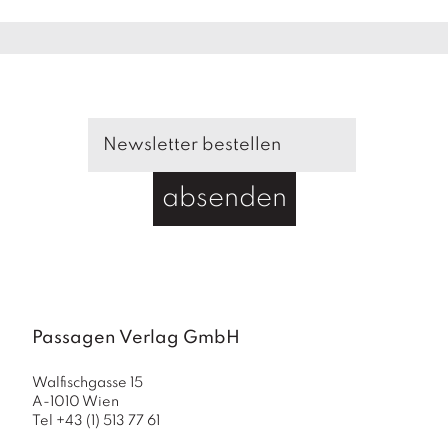
a
g
N
e
u
e
r
s
c
absenden
h
e
in
u
n
g
e
Passagen Verlag GmbH
n
Walfischgasse 15
A-1010 Wien
Tel +43 (1) 513 77 61