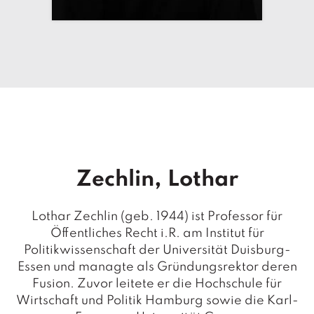
T
e
r
m
in
e
A
u
t
o
r
Zechlin, Lothar
*i
n
n
Lothar Zechlin (geb. 1944) ist Professor für
e
Öffentliches Recht i.R. am Institut für
n
Politikwissenschaft der Universität Duisburg-
Essen und managte als Gründungsrektor deren
V
Fusion. Zuvor leitete er die Hochschule für
e
rl
Wirtschaft und Politik Hamburg sowie die Karl-