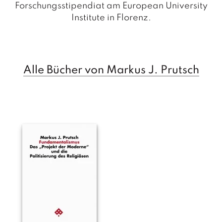
a
Forschungsstipendiat am European University
g
Institute in Florenz.
N
e
u
e
Alle Bücher von Markus J. Prutsch
r
s
c
h
e
in
u
n
g
e
n