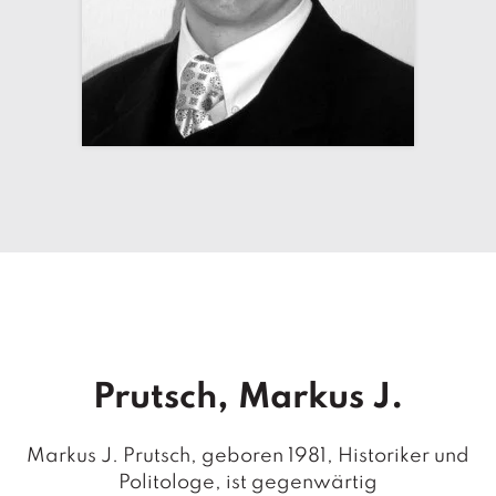
T
e
r
m
in
e
A
u
t
o
r
*i
n
n
e
n
Prutsch, Markus J.
V
e
Markus J. Prutsch, geboren 1981, Historiker und
rl
Politologe, ist gegenwärtig