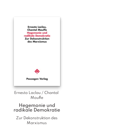
T
e
r
m
in
e
A
u
t
o
r
*i
n
n
Ernesto Laclau / Chantal 
Mouffe
e
n
Hegemonie und
radikale Demokratie
Zur Dekonstruktion des
V
Marxismus
e
rl