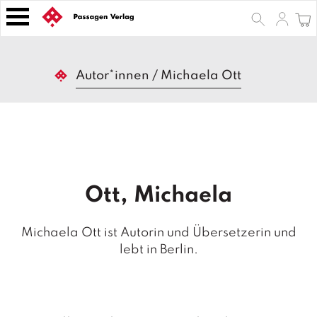
S
k
i
p
B
t
Autor*innen
/
Michaela Ott
ü
o
c
h
c
e
o
r
n
t
Z
e
e
Ott, Michaela
n
it
s
t
c
Michaela Ott ist Autorin und Übersetzerin und
h
lebt in Berlin.
ri
ft
e
n