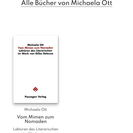
Alle Bücher von Michaela Ott
T
e
r
m
in
e
A
u
t
o
r
*i
n
n
e
n
Michaela Ott
V
Vom Mimen zum
e
Nomaden
rl
Lektüren des Literarischen