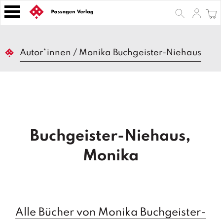
S
k
i
p
B
t
Autor*innen
/
Monika Buchgeister-Niehaus
ü
o
c
h
c
e
o
r
n
t
Z
e
e
Buchgeister-Niehaus,
n
it
s
t
Monika
c
h
ri
ft
e
n
Alle Bücher von Monika Buchgeister-