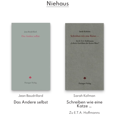
Niehaus
T
e
r
m
in
e
A
u
t
o
r
*i
n
n
e
n
Jean Baudrillard
Sarah Kofman
V
Das Andere selbst
Schreiben wie eine
e
Katze …
rl
Zu E.T.A. Hoffmanns