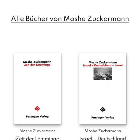
a
g
Alle Bücher von Moshe Zuckermann
N
e
u
e
r
s
c
h
e
in
u
n
g
e
n
Moshe Zuckermann
Moshe Zuckermann
Zeit der Lemminge
Israel – Deutschland