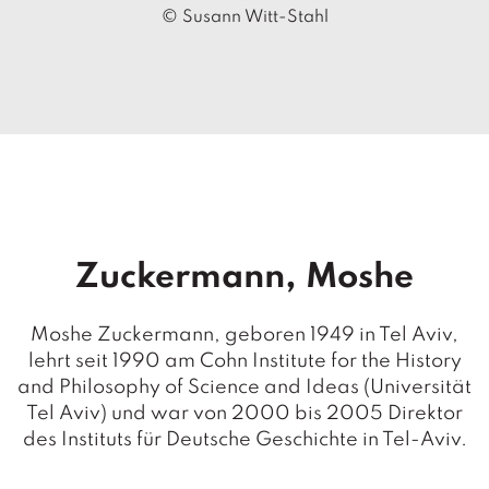
T
© Susann Witt-Stahl
e
r
m
in
e
A
u
t
o
r
Zuckermann, Moshe
*i
n
n
Moshe Zuckermann, geboren 1949 in Tel Aviv,
e
lehrt seit 1990 am Cohn Institute for the History
n
and Philosophy of Science and Ideas (Universität
Tel Aviv) und war von 2000 bis 2005 Direktor
V
des Instituts für Deutsche Geschichte in Tel-Aviv.
e
rl