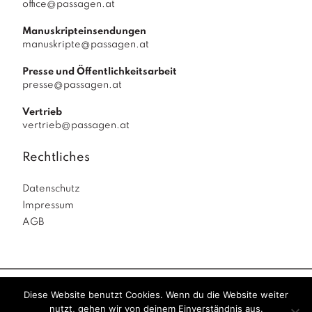
office@passagen.at
Manuskripteinsendungen
manuskripte@passagen.at
Presse und Öffentlichkeitsarbeit
presse@passagen.at
Vertrieb
vertrieb@passagen.at
Rechtliches
Datenschutz
Impressum
AGB
Diese Website benutzt Cookies. Wenn du die Website weiter
Passagen Verlag
© 2026
|
powered by
Allegro
nutzt, gehen wir von deinem Einverständnis aus.