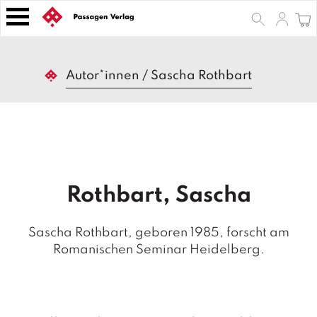
S
k
i
p
B
t
Autor*innen
/
Sascha Rothbart
ü
o
c
h
c
e
o
r
n
t
Z
e
e
Rothbart, Sascha
n
it
s
t
c
Sascha Rothbart, geboren 1985, forscht am
h
Romanischen Seminar Heidelberg.
ri
ft
e
n