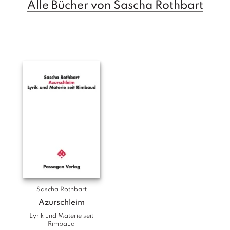
Alle Bücher von Sascha Rothbart
T
e
r
m
in
e
A
u
t
o
r
*i
n
n
e
n
Sascha Rothbart
V
Azurschleim
e
Lyrik und Materie seit
rl
Rimbaud