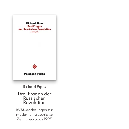
T
e
r
m
in
e
A
u
t
o
r
*i
n
n
Richard Pipes
e
Drei Fragen der
n
Russischen
Revolution
IWM-Vorlesungen zur
V
modernen Geschichte
e
Zentraleuropas 1995
rl