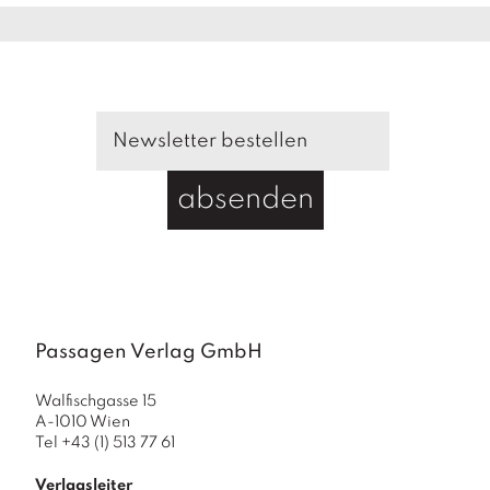
a
g
N
e
u
e
r
s
absenden
c
h
e
in
u
n
g
Passagen Verlag GmbH
e
n
Walfischgasse 15
A-1010 Wien
Tel +43 (1) 513 77 61
Verlagsleiter