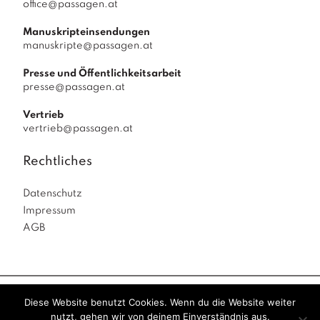
office@passagen.at
Manuskripteinsendungen
manuskripte@passagen.at
Presse und Öffentlichkeitsarbeit
presse@passagen.at
Vertrieb
vertrieb@passagen.at
Rechtliches
Datenschutz
Impressum
AGB
Diese Website benutzt Cookies. Wenn du die Website weiter
Passagen Verlag
© 2026
|
powered by
Allegro
nutzt, gehen wir von deinem Einverständnis aus.