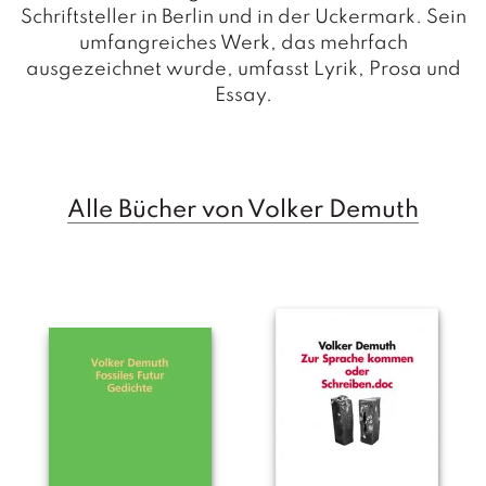
a
Schriftsteller in Berlin und in der Uckermark. Sein
g
umfangreiches Werk, das mehrfach
ausgezeichnet wurde, umfasst Lyrik, Prosa und
N
e
Essay.
u
e
r
s
c
Alle Bücher von Volker Demuth
h
e
in
u
n
g
e
n