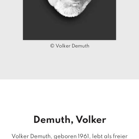
T
e
r
m
in
e
© Volker Demuth
A
u
t
o
r
*i
n
n
e
n
Demuth, Volker
V
e
rl
Volker Demuth, geboren 1961, lebt als freier