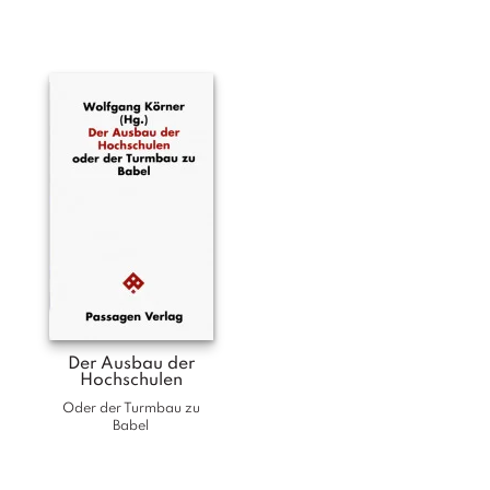
T
e
r
m
in
e
A
u
t
o
r
*i
n
n
e
Der Ausbau der
n
Hochschulen
Oder der Turmbau zu
V
Babel
e
rl