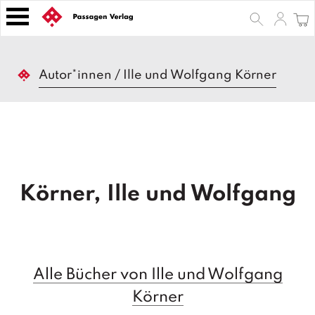
S
k
i
p
B
t
Autor*innen
/
Ille und Wolfgang Körner
ü
o
c
h
c
e
o
r
n
t
Z
e
e
Körner, Ille und Wolfgang
n
it
s
t
c
h
ri
ft
Alle Bücher von Ille und Wolfgang
e
n
Körner