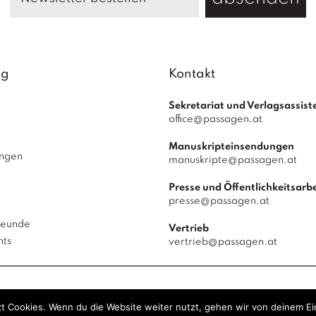
ag
Kontakt
Sekretariat und Verlagsassist
office@passagen.at
Manuskripteinsendungen
ungen
manuskripte@passagen.at
Presse und Öffentlichkeitsarbe
presse@passagen.at
reunde
Vertrieb
hts
vertrieb@passagen.at
 Verlag
© 2026
|
powered by
Allegro Solutions
|
t Cookies. Wenn du die Website weiter nutzt, gehen wir von deinem Ei