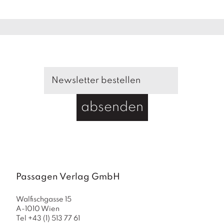
a
g
N
e
u
e
r
s
c
h
absenden
e
in
u
n
g
e
n
Passagen Verlag GmbH
Walfischgasse 15
A-1010 Wien
Tel +43 (1) 513 77 61