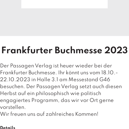
T
e
r
m
in
e
A
Frankfurter Buchmesse 2023
u
t
o
Der Passagen Verlag ist heuer wieder bei der
r
Frankfurter Buchmesse. Ihr könnt uns vom 18.10.-
*i
22.10.2023 in Halle 3.1 am Messestand G46
n
besuchen. Der Passagen Verlag setzt auch diesen
n
e
Herbst auf ein philosophisch wie politisch
n
engagiertes Programm, das wir vor Ort gerne
vorstellen.
V
Wir freuen uns auf zahlreiches Kommen!
e
rl
Details