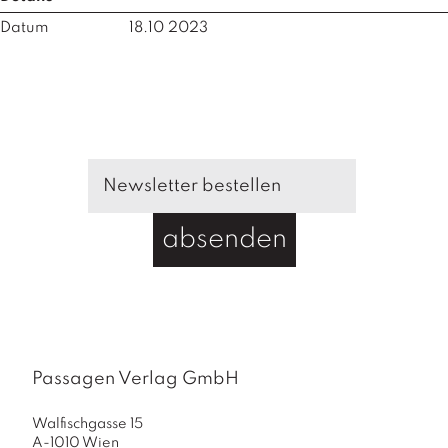
a
g
Datum
18.10 2023
N
e
u
e
r
s
c
h
e
absenden
in
u
n
g
e
n
Passagen Verlag GmbH
Walfischgasse 15
A-1010 Wien