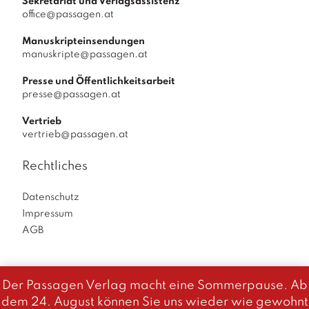
Sekretariat und Verlagsassistenz
office@passagen.at
Manuskripteinsendungen
manuskripte@passagen.at
Presse und Öffentlichkeitsarbeit
presse@passagen.at
Vertrieb
vertrieb@passagen.at
Rechtliches
Datenschutz
Impressum
AGB
Der Passagen Verlag macht eine Sommerpause. Ab
Diese Website benutzt Cookies. Wenn du die Website weiter
dem 24. August können Sie uns wieder wie gewohnt
Passagen Verlag
© 2026
|
powered by
Allegro