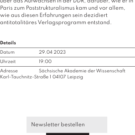
a
über das Aufwachsen in der DDR, darüber, wie er in
g
Paris zum Poststrukturalismus kam und vor allem,
wie aus diesen Erfahrungen sein dezidiert
N
antitotalitäres Verlagsprogramm entstand.
e
u
e
Details
r
s
Datum
29.04 2023
c
h
Uhrzeit
19:00
e
Adresse
Sächsische Akademie der Wissenschaft
in
Karl-Tauchnitz-Straße 1 04107 Leipzig
u
n
g
e
n