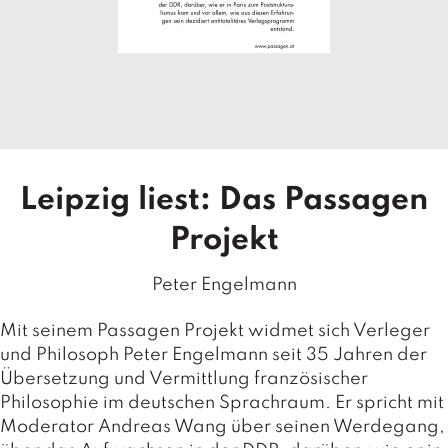
T
e
r
m
in
e
A
u
Leipzig liest: Das Passagen
t
o
Projekt
r
*i
n
Peter Engelmann
n
e
Mit seinem Passagen Projekt widmet sich Verleger
n
und Philosoph Peter Engelmann seit 35 Jahren der
Übersetzung und Vermittlung französischer
V
Philosophie im deutschen Sprachraum. Er spricht mit
e
Moderator Andreas Wang über seinen Werdegang,
rl