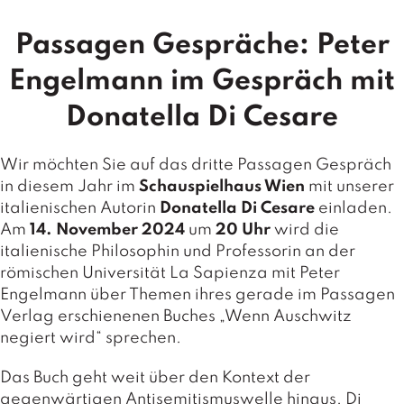
T
e
Passagen Gespräche: Peter
r
m
Engelmann im Gespräch mit
in
e
Donatella Di Cesare
A
u
Wir möchten Sie auf das dritte Passagen Gespräch
t
in diesem Jahr im
Schauspielhaus Wien
mit
unserer
o
italienischen Autorin
Donatella Di Cesare
einladen.
r
Am
14. November 2024
um
20 Uhr
wird die
*i
italienische Philosophin und Professorin an der
n
n
römischen Universität La Sapienza mit Peter
e
Engelmann über Themen ihres gerade im Passagen
n
Verlag erschienenen Buches „Wenn Auschwitz
negiert wird“ sprechen.
V
e
Das Buch geht weit über den Kontext der
rl
gegenwärtigen Antisemitismuswelle hinaus. Di