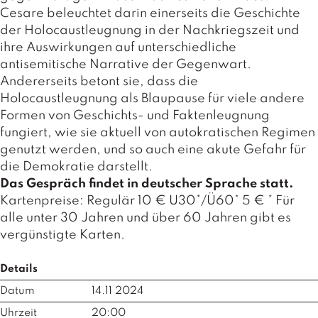
a
Cesare beleuchtet darin einerseits die Geschichte
g
der Holocaustleugnung in der Nachkriegszeit und
N
ihre Auswirkungen auf unterschiedliche
e
antisemitische Narrative der Gegenwart.
u
Andererseits betont sie, dass die
e
Holocaustleugnung als Blaupause für viele andere
r
Formen von Geschichts- und Faktenleugnung
s
c
fungiert, wie sie aktuell von autokratischen Regimen
h
genutzt werden, und so auch eine akute Gefahr für
e
die Demokratie darstellt.
in
Das Gespräch findet in deutscher Sprache statt.
u
Kartenpreise: Regulär 10 € U30*/Ü60* 5 € * Für
n
g
alle unter 30 Jahren und über 60 Jahren gibt es
e
vergünstigte Karten.
n
Details
Datum
14.11 2024
Uhrzeit
20:00