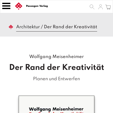
S
k
i
p
B
t
Architektur
/
Der Rand der Kreativität
ü
o
c
h
c
e
o
r
n
Wolfgang Meisenheimer
t
Z
e
e
Der Rand der Kreativität
n
it
s
t
Planen und Entwerfen
c
h
ri
ft
e
n