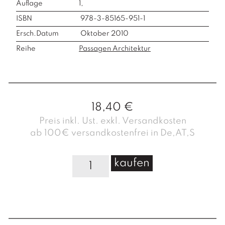
Auflage
1,
ISBN
978-3-85165-951-1
Ersch.Datum
Oktober 2010
Reihe
Passagen Architektur
18,40
€
Preis inkl. Ust. exkl. Versandkosten
ab 100€ versandkostenfrei in De,AT,S
D
kaufen
e
r
R
a
n