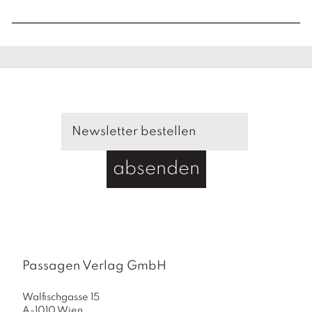
e
absenden
Passagen Verlag GmbH
Walfischgasse 15
A-1010 Wien