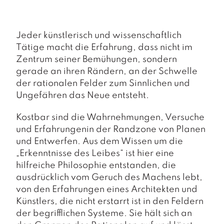
a
g
N
Jeder künstlerisch und wissenschaftlich
e
Tätige macht die Erfahrung, dass nicht im
u
Zentrum seiner Bemühungen, sondern
e
gerade an ihren Rändern, an der Schwelle
r
s
der rationalen Felder zum Sinnlichen und
c
Ungefähren das Neue entsteht.
h
e
Kostbar sind die Wahrnehmungen, Versuche
in
und Erfahrungenin der Randzone von Planen
u
und Entwerfen. Aus dem Wissen um die
n
g
„Erkenntnisse des Leibes“ ist hier eine
e
hilfreiche Philosophie entstanden, die
n
ausdrücklich vom Geruch des Machens lebt,
von den Erfahrungen eines Architekten und
Künstlers, die nicht erstarrt ist in den Feldern
der begrifflichen Systeme. Sie hält sich an