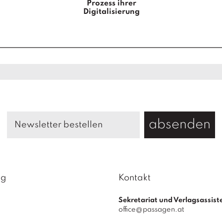
Prozess ihrer
e
Digitalisierung
n
g
e
absenden
ag
Kontakt
Sekretariat und Verlagsassist
office@passagen.at