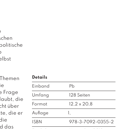
e
schen
politische
o
elbst
Details
n Themen
ie
Einband
Pb
e Frage
Umfang
128
Seiten
laubt, die
Format
12,2 x 20,8
cht über
te, die er
Auflage
1,
die
ISBN
978-3-7092-0355-2
nd das