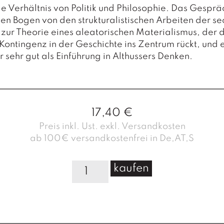
e Verhältnis von Politik und Philosophie. Das Gesprä
en Bogen von den strukturalistischen Arbeiten der se
 zur Theorie eines aleatorischen Materialismus, der 
Kontingenz in der Geschichte ins Zentrum rückt, und 
r sehr gut als Einführung in Althussers Denken.
17,40
€
Preis inkl. Ust. exkl. Versandkosten
ab 100€ versandkostenfrei in De,AT,S
P
kaufen
h
i
l
o