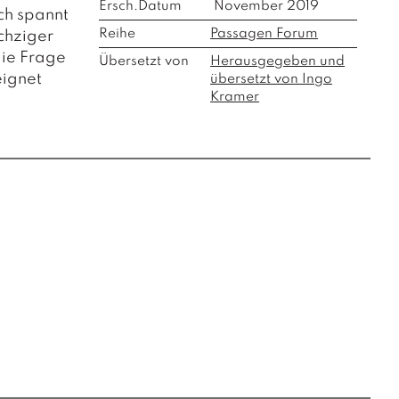
Ersch.Datum
November 2019
ch spannt
Reihe
Passagen Forum
chziger
die Frage
Übersetzt von
Herausgegeben und
eignet
übersetzt von Ingo
Kramer