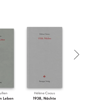
ullien
Hélène Cixous
Jacques Rancièr
n Leben
1938, Nächte
Emanzipation de
Im Gespräch mit Ali