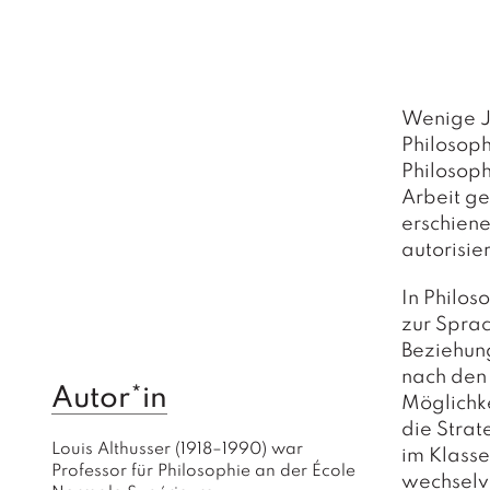
Wenige Ja
Philosoph
Philosoph
Arbeit ge
erschiene
autorisie
In Philos
zur Sprac
Beziehun
nach den 
Autor*in
Möglichke
die Strat
Louis Althusser (1918–1990) war 
im Klasse
Professor für Philosophie an der École 
wechselvo