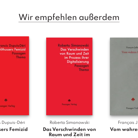
s
o
p
Wir empfehlen außerdem
h
i
e
u
n
d
M
a
r
x
i
s
m
u
s Dupuis-Déri
Roberto Simanowski
François J
s
sers Femizid
Das Verschwinden von
Vom wahre
M
Raum und Zeit im