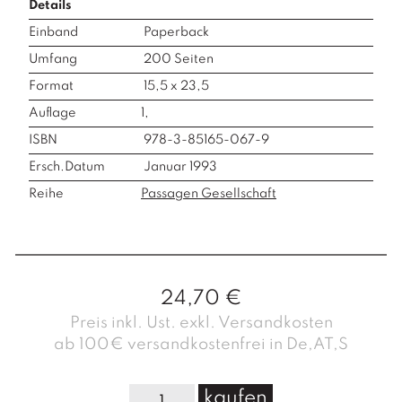
Details
Einband
Paperback
Umfang
200
Seiten
Format
15,5 x 23,5
Auflage
1,
ISBN
978-3-85165-067-9
Ersch.Datum
Januar 1993
Reihe
Passagen Gesellschaft
24,70
€
Preis inkl. Ust. exkl. Versandkosten
ab 100€ versandkostenfrei in De,AT,S
P
kaufen