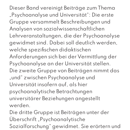
a
g
Dieser Band vereinigt Beiträge zum Thema
„Psychoanalyse und Universität“: Die erste
N
Gruppe versammelt Beschreibungen und
e
Analysen von sozialwissenschaftlichen
u
Lehrveranstaltungen, die der Psychoanalyse
e
r
gewidmet sind. Dabei soll deutlich werden,
s
welche spezifischen didaktischen
c
Anforderungen sich bei der Vermittlung der
h
Psychoanalyse an der Universität stellen.
e
Die zweite Gruppe von Beiträgen nimmt das
in
u
„und“ zwischen Psychoanalyse und
n
Universität insofern auf, als hier
g
psychoanalytische Betrachtungen
e
universitärer Beziehungen angestellt
n
werden.
Die dritte Gruppe ist Beiträgen unter der
Überschrift „Psychoanalytische
Sozialforschung“ gewidmet. Sie erörtern und