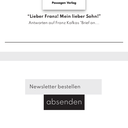
e
r
“Lieber Franz! Mein lieber Sohn!”
s
Antworten auf Franz Kafkas "Brief an...
i
t
ä
t
M
e
n
g
e
absenden