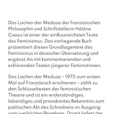
a
g
N
e
Das Lachen der Medusa
der französischen
u
Philosophin und Schriftstellerin Hélène
e
Cixous ist einer der einflussreichsten Texte
r
des Feminismus. Das vorliegende Buch
s
c
präsentiert diesen Grundlagentext des
h
Feminismus in deutscher Übersetzung und
e
ergänzt ihn mit kommentierenden und
in
erklärenden Texten jüngerer Feministinnen.
u
n
Das Lachen der Medusa
– 1975 zum ersten
g
e
Mal auf Französisch erschienen – zählt zu
n
den Schlüsseltexten der feministischen
Theorie und ist ein widerständiges,
lebendiges und provokantes Bekenntnis zum
politischen Akt des Schreibens im Ausgang
vom weiblichen Begehren. Damit liefert der