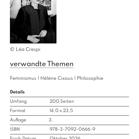
© Léa Crespi
verwandte Themen
Feminismus
|
Hélène Cixous
|
Philosophie
Details
Umfang
200
Seiten
Format
14,0 x 23,5
Auflage
3,
ISBN
978-3-7092-0666-9
Ersch.Datum
Oktober 2026