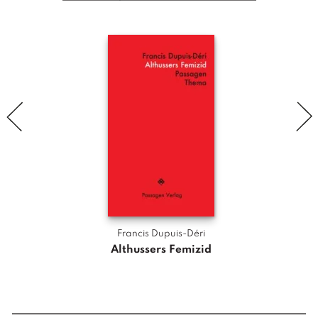
Francis Dupuis-Déri
Althussers Femizid
Das 